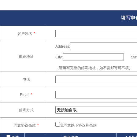
填写申
客户姓名
*
Address:
邮寄地址
City:
Stat
（请填写完整的邮寄地址，如不需邮寄可不填）
电话
Email
*
邮寄方式
同意协议条款
*
我同意以下协议和条款