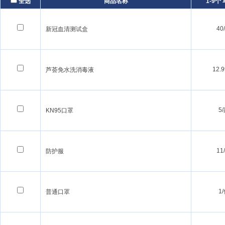
全选
商品名称
1-9个 
40
新冠血清测试盒
12.
芦荟免水洗消毒液
5
KN95口罩
11
防护服
1
普通口罩