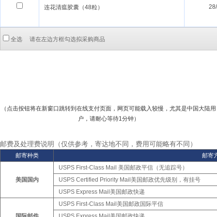
28
连花清瘟胶囊（48粒）
全选 请在左边方框勾选拟采购商品
（点击按钮将在新窗口跳转到在线支付页面，网页可能载入较慢，尤其是中国大陆用
户，请耐心等待1分钟）
邮费及处理费说明（仅供参考，寄达地不同，费用可能略有不同）
邮寄种类
邮寄
USPS First-Class Mail 美国邮政平信（无追踪号）
美国国内
USPS Certified Priority Mail美国邮政优先级别，有挂号
USPS Express Mail美国邮政快递
USPS First-Class Mail美国邮政国际平信
国际邮件
USPS Express Mail美国邮政快递