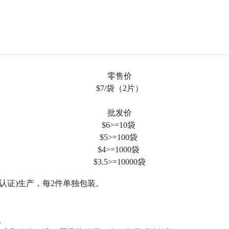
零售价
$7/袋（2片）
批发价
$6>=10袋
$5>=100袋
$4>=1000袋
$3.5>=10000袋
药物管理局认证)生产，每2件单独包装。
。