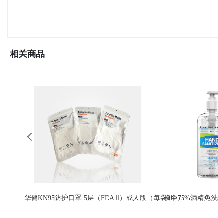
相关商品
华健KN95防护口罩 5层（FDA Ⅱ）成人版（每袋3个）
俊臣75%酒精免洗洗