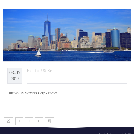
Huajian US Se···
03-05
2019
Huajian US Services Corp - Profes···...
首
<
1
>
尾